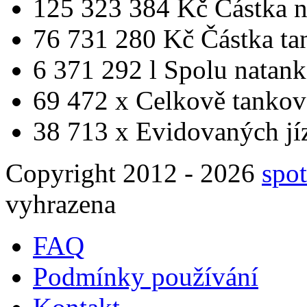
125 323 384 Kč
Částka 
76 731 280 Kč
Částka ta
6 371 292 l
Spolu natan
69 472 x
Celkově tankov
38 713 x
Evidovaných jí
Copyright 2012 - 2026
spot
vyhrazena
FAQ
Podmínky používání