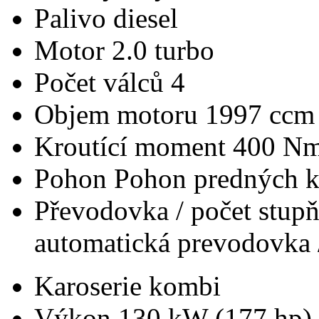
Palivo
diesel
Motor
2.0 turbo
Počet válců
4
Objem motoru
1997 ccm
Kroutící moment
400 N
Pohon
Pohon predných k
Převodovka / počet stup
automatická prevodovka 
Karoserie
kombi
Výkon
130 kW (177 hp)