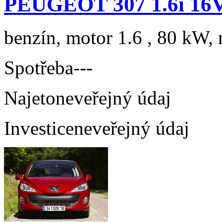
PEUGEOT 307 1.6i 16V
benzín, motor 1.6 , 80 kW, 
Spotřeba
---
Najeto
neveřejný údaj
Investice
neveřejný údaj