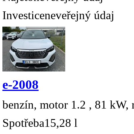
Investice
neveřejný údaj
e-2008
benzín, motor 1.2 , 81 kW, 
Spotřeba
15,28 l