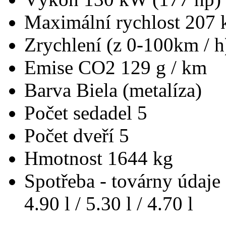
Maximální rychlost
207 
Zrychlení (z 0-100km / 
Emise CO2
129 g / km
Barva
Biela (metalíza)
Počet sedadel
5
Počet dveří
5
Hmotnost
1644 kg
Spotřeba - továrny údaje
4.90 l / 5.30 l / 4.70 l