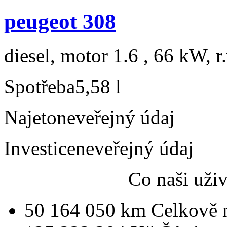
peugeot 308
diesel, motor 1.6 , 66 kW, r
Spotřeba
5,58 l
Najeto
neveřejný údaj
Investice
neveřejný údaj
Co naši uži
50 164 050 km
Celkově 