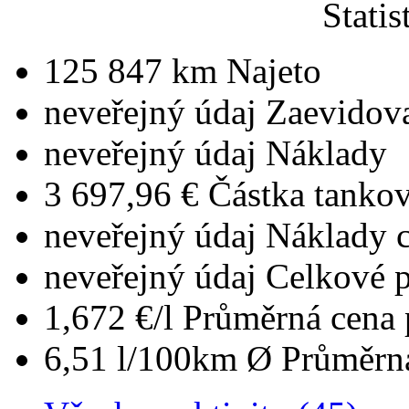
Statis
125 847 km
Najeto
neveřejný údaj
Zaevidova
neveřejný údaj
Náklady
3 697,96 €
Částka tanko
neveřejný údaj
Náklady 
neveřejný údaj
Celkové 
1,672 €/l
Průměrná cena 
6,51 l/100km
Ø Průměrná