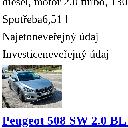
diesel, motor 2.0 turbo, 130
Spotřeba
6,51 l
Najeto
neveřejný údaj
Investice
neveřejný údaj
Peugeot 508 SW 2.0 