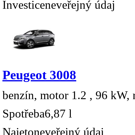
Investice
neveřejný údaj
Peugeot 3008
benzín, motor 1.2 , 96 kW, 
Spotřeba
6,87 l
Najeto
neveřejný údaj