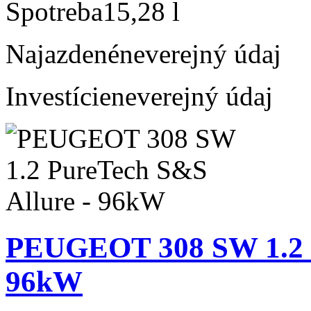
Spotreba
15,28 l
Najazdené
neverejný údaj
Investície
neverejný údaj
PEUGEOT 308 SW 1.2 P
96kW