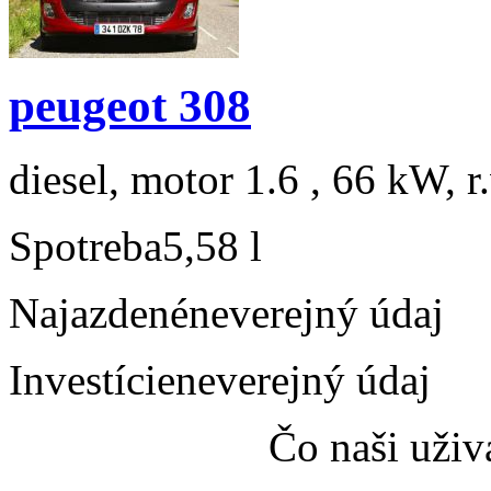
peugeot 308
diesel, motor 1.6 , 66 kW, r
Spotreba
5,58 l
Najazdené
neverejný údaj
Investície
neverejný údaj
Čo naši uživ