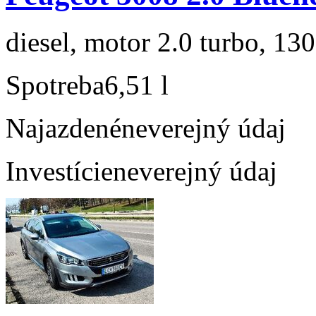
diesel, motor 2.0 turbo, 130
Spotreba
6,51 l
Najazdené
neverejný údaj
Investície
neverejný údaj