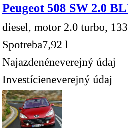
Peugeot 508 SW 2.0 
diesel, motor 2.0 turbo, 133
Spotreba
7,92 l
Najazdené
neverejný údaj
Investície
neverejný údaj