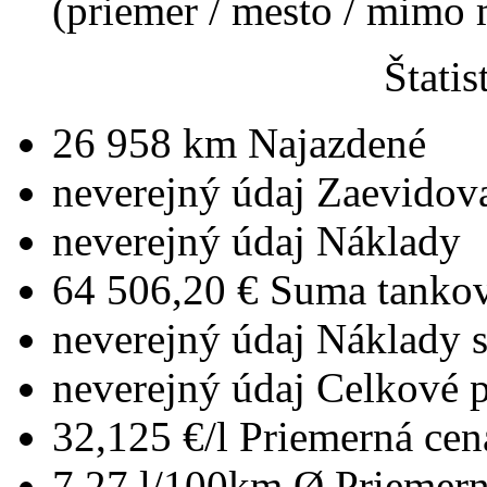
(priemer / mesto / mimo
Štatis
26 958 km
Najazdené
neverejný údaj
Zaevidov
neverejný údaj
Náklady
64 506,20 €
Suma tankov
neverejný údaj
Náklady 
neverejný údaj
Celkové 
32,125 €/l
Priemerná cen
7,27 l/100km
Ø Priemern