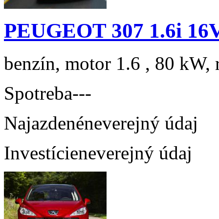
PEUGEOT 307 1.6i 16V
benzín, motor 1.6 , 80 kW, 
Spotreba
---
Najazdené
neverejný údaj
Investície
neverejný údaj