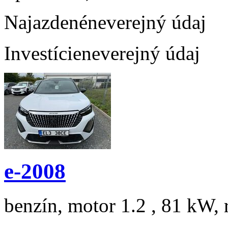
Najazdené
neverejný údaj
Investície
neverejný údaj
e-2008
benzín, motor 1.2 , 81 kW, 