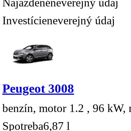
Najazdené
neverejný údaj
Investície
neverejný údaj
Peugeot 3008
benzín, motor 1.2 , 96 kW, 
Spotreba
6,87 l