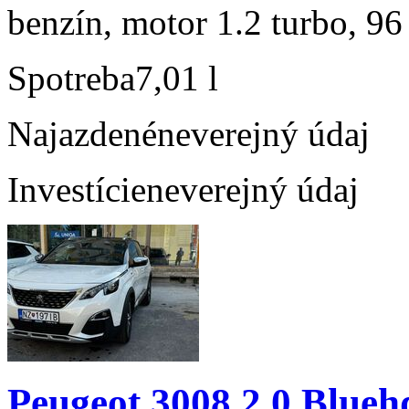
benzín, motor 1.2 turbo, 96
Spotreba
7,01 l
Najazdené
neverejný údaj
Investície
neverejný údaj
Peugeot 3008 2.0 Blueh