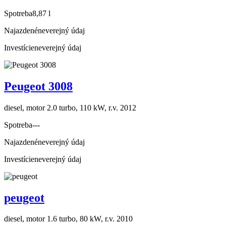
Spotreba
8,87 l
Najazdené
neverejný údaj
Investície
neverejný údaj
Peugeot 3008
diesel, motor 2.0 turbo, 110 kW, r.v. 2012
Spotreba
---
Najazdené
neverejný údaj
Investície
neverejný údaj
peugeot
diesel, motor 1.6 turbo, 80 kW, r.v. 2010