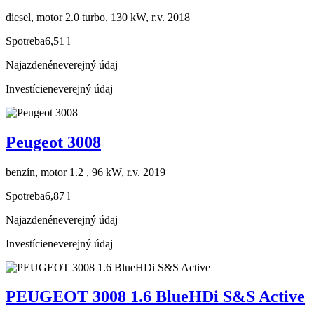
diesel, motor 2.0 turbo, 130 kW, r.v. 2018
Spotreba
6,51 l
Najazdené
neverejný údaj
Investície
neverejný údaj
Peugeot 3008
benzín, motor 1.2 , 96 kW, r.v. 2019
Spotreba
6,87 l
Najazdené
neverejný údaj
Investície
neverejný údaj
PEUGEOT 3008 1.6 BlueHDi S&S Active