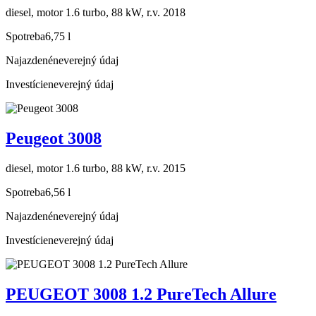
diesel, motor 1.6 turbo, 88 kW, r.v. 2018
Spotreba
6,75 l
Najazdené
neverejný údaj
Investície
neverejný údaj
Peugeot 3008
diesel, motor 1.6 turbo, 88 kW, r.v. 2015
Spotreba
6,56 l
Najazdené
neverejný údaj
Investície
neverejný údaj
PEUGEOT 3008 1.2 PureTech Allure