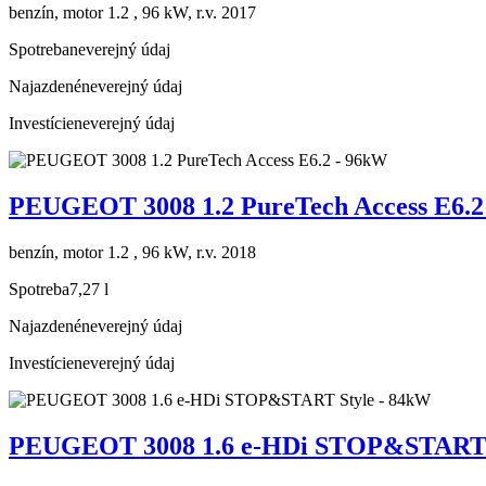
benzín, motor 1.2 , 96 kW, r.v. 2017
Spotreba
neverejný údaj
Najazdené
neverejný údaj
Investície
neverejný údaj
PEUGEOT 3008 1.2 PureTech Access E6.2
benzín, motor 1.2 , 96 kW, r.v. 2018
Spotreba
7,27 l
Najazdené
neverejný údaj
Investície
neverejný údaj
PEUGEOT 3008 1.6 e-HDi STOP&START 