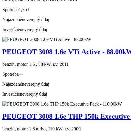
Spotreba
1,75 l
Najazdené
neverejný údaj
Investície
neverejný údaj
PEUGEOT 3008 1.6e VTi Active - 88.00k
benzín, motor 1.6 , 88 kW, r.v. 2011
Spotreba
---
Najazdené
neverejný údaj
Investície
neverejný údaj
PEUGEOT 3008 1.6e THP 150k Executive 
benzín, motor 1.6 turbo, 110 kW, r.v. 2009