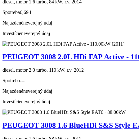
diesel, motor 1.6 turbo, 84 kW, r.v. 2014
Spotreba
6,69 l
Najazdené
neverejný údaj
Investície
neverejný údaj
PEUGEOT 3008 2.0L HDi FAP Active - 11
diesel, motor 2.0 turbo, 110 kW, r.v. 2012
Spotreba
---
Najazdené
neverejný údaj
Investície
neverejný údaj
PEUGEOT 3008 1.6 BlueHDi S&S Style E
diesel, motor 1.6 turbo, 88 kW, r.v. 2015